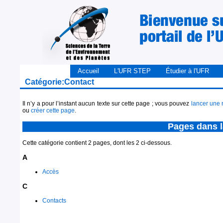
Accueil
L'UFR STEP
Étudier à l'UFR
Catégorie:Contact
Il n’y a pour l’instant aucun texte sur cette page ; vous pouvez
lancer une 
ou
créer cette page
.
Pages dans l
Cette catégorie contient 2 pages, dont les 2 ci-dessous.
A
Accès
C
Contacts