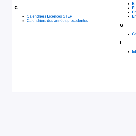
Em
C
Em
Em
Calendriers Licences STEP
Em
Calendriers des années précédentes
G
Gr
I
In